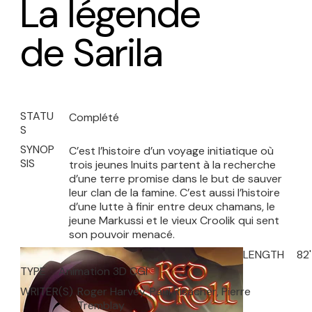
La légende
de Sarila
STATU
Complété
S
SYNOP
C’est l’histoire d’un voyage initiatique où
SIS
trois jeunes Inuits partent à la recherche
d’une terre promise dans le but de sauver
leur clan de la famine. C’est aussi l’histoire
d’une lutte à finir entre deux chamans, le
jeune Markussi et le vieux Croolik qui sent
son pouvoir menacé.
LENGTH
82'
TYPE
Animation 3D CGI
WRITER(S)
Roger Harvey, Paul Risacher, Pierre
Tremblay