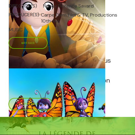
DIRECTOR(S)
Nancy Florence Savard
PRODUCER(S)
Carpe Diem Film & TV, Productions
10th Ave
MUSIC
WATCH TRAILER
Le studio s'est occupé de la
préproduction et a supervisé tous
les aspects d'animation et de
stéréoscopie 3D du film ; le
premier long métrage d'animation
3D stéréoscopique 100 %
québécois.
OFFICIAL WEBSITE