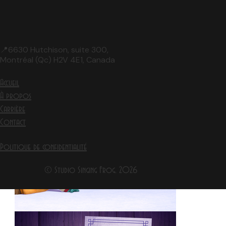
📍6630 Hutchison, suite 300,
Montréal (Qc) H2V 4E1, Canada
Accueil
À propos
Carrière
Contact
Politique de confidentialité
© Studio Singing Frog. 2026