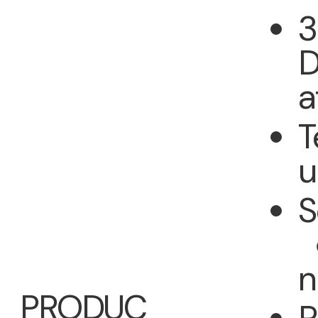
3
D
a
T
u
S
●
n
PRODUC