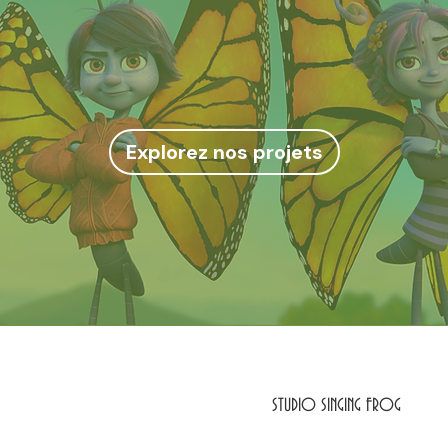
Imageries pour
produits dérivés
Explorez nos projets
STUDIO SINGING FROG