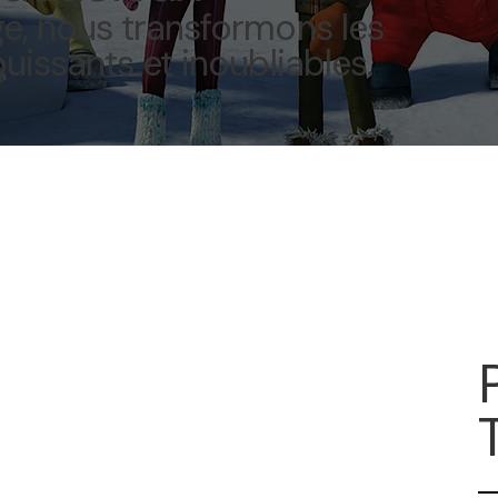
ge, nous transformons les
puissants et inoubliables.