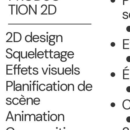
P
TION 2D
s
●
2D design
E
Squelettage
●
Effets visuels
É
Planification de
●
scène
C
Animation
●