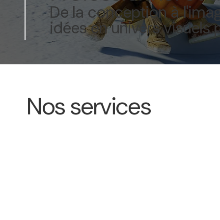
De la conception à l'ima
idées en univers visuels 
Nos services