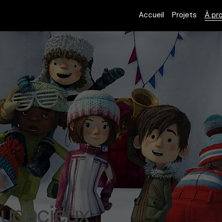
Accueil
Projets
À pr
audacieux