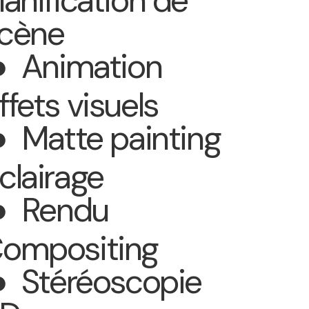
lanification de
cène
 Animation
ffets visuels
 Matte painting
clairage
 Rendu
ompositing
 Stéréoscopie