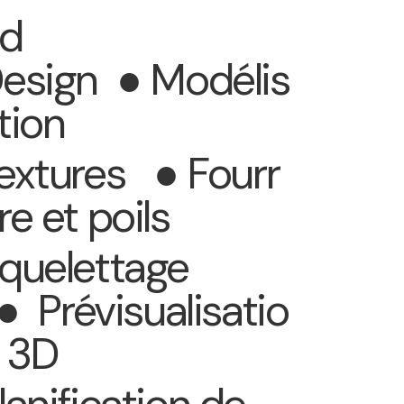
d
esign ● Modélis
tion
extures ● Fourr
re et poils
quelettage
 Prévisualisatio
 3D